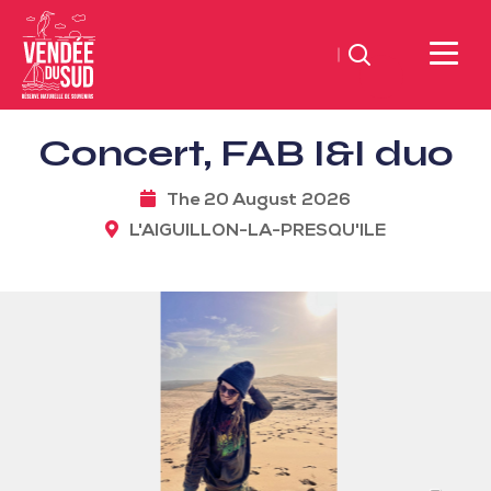
Search
Sud
Concert, FAB I&I duo
Vendée
Littoral
The 20 August 2026
TourismSouth
L'AIGUILLON-LA-PRESQU'ILE
Vendée
Atlantic