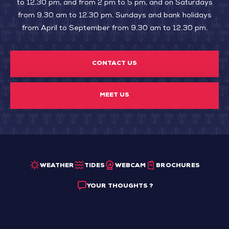
to 12.30 pm, and from 2 pm to 5 pm, and on Saturdays
from 9.30 am to 12.30 pm. Sundays and bank holidays
from April to September from 9.30 am to 12.30 pm.
CONTACT US
MEET US
WEATHER
TIDES
WEBCAM
BROCHURES
YOUR THOUGHTS ?