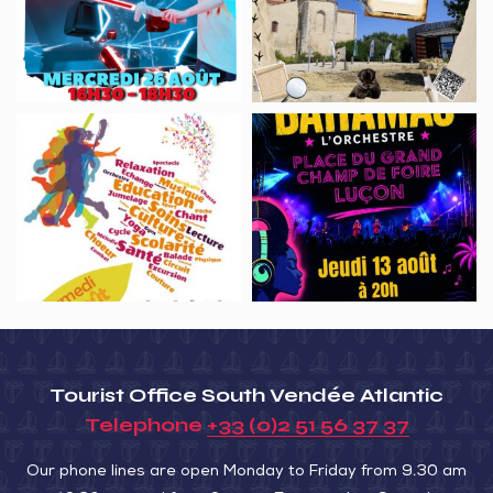
Lairoux
mystère
–
de
Concours
Saint-
VR
Denis
Forum
Concert
Beat
du
des
du
Saber
Payré
associations
Grand
:
Champ
venez
de
défier
Foire
vos
amis
au
Nid
Tourist Office South Vendée Atlantic
!
Telephone
+33 (0)2 51 56 37 37
Our phone lines are open Monday to Friday from 9.30 am