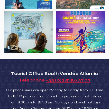
du
Courlis
Visite
Soirée,
de
guidée,
Magnilais
terre
Exposition
Forever
Inspirations
aquatiques
Tourist Office South Vendée Atlantic
Telephone
+33 (0)2 51 56 37 37
Our phone lines are open Monday to Friday from 9.30 am
to 12.30 pm, and from 2 pm to 5 pm, and on Saturdays
from 9.30 am to 12.30 pm. Sundays and bank holidays
from April to September from 9.30 am to 12.30 pm.