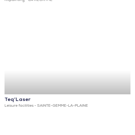
Repainting -
LA REORTHE
Teq’Laser
Leisure facilities -
SAINTE-GEMME-LA-PLAINE