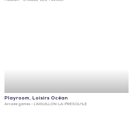
Museum -
CHAILLE-LES-MARAIS
Playroom, Loisirs Océan
Arcade games -
L'AIGUILLON-LA-PRESQU'ILE