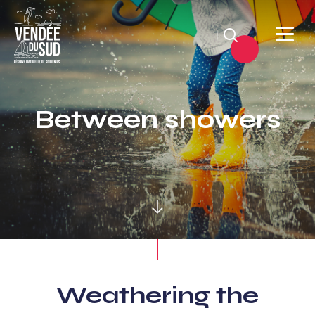
Search
Sud
Vendée
Between showers
Littoral
TourismSouth
Vendée
Atlantic
Weathering the