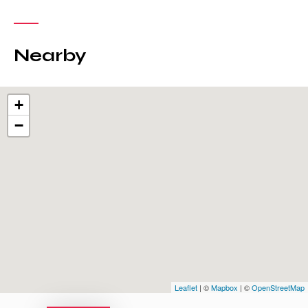
Nearby
+
−
Leaflet
| ©
Mapbox
| ©
OpenStreetMap