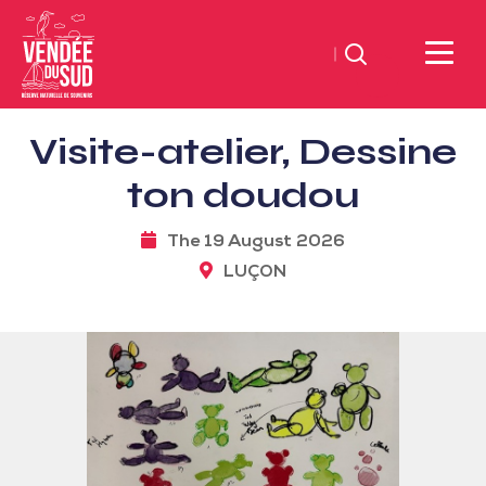
Search
Sud
Visite-atelier, Dessine
Vendée
Littoral
ton doudou
TourismSouth
Vendée
The 19 August 2026
Atlantic
LUÇON