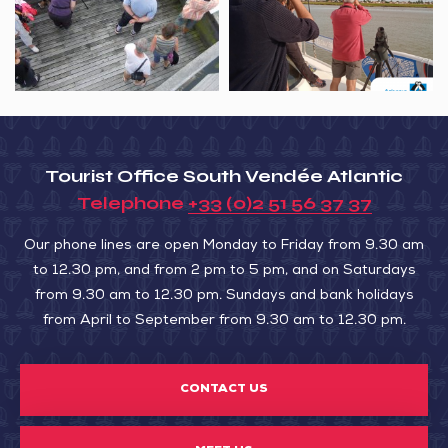
découverte
Pointe
de
d’Arçay
la
au
Rade
fil
d’amour
de
l’eau
Tourist Office South Vendée Atlantic
Telephone
+33 (0)2 51 56 37 37
Our phone lines are open Monday to Friday from 9.30 am
to 12.30 pm, and from 2 pm to 5 pm, and on Saturdays
from 9.30 am to 12.30 pm. Sundays and bank holidays
from April to September from 9.30 am to 12.30 pm.
CONTACT US