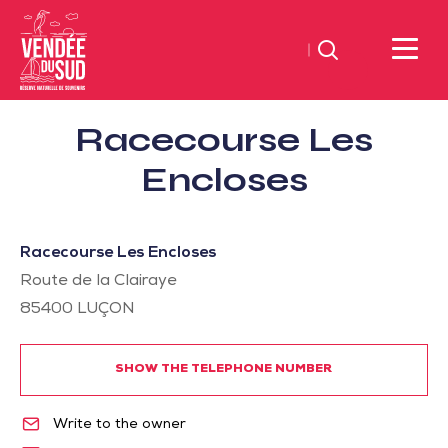
Search
Sud
Racecourse Les
Vendée
Littoral
Encloses
TourismSouth
Vendée
Atlantic
Racecourse Les Encloses
Route de la Clairaye
85400
LUÇON
SHOW THE TELEPHONE NUMBER
Write to the owner