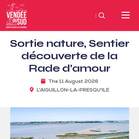
Search
Sud
Sortie nature, Sentier
Vendée
Littoral
découverte de la
TourismSouth
Rade d’amour
Vendée
Atlantic
The 11 August 2026
L'AIGUILLON-LA-PRESQU'ILE