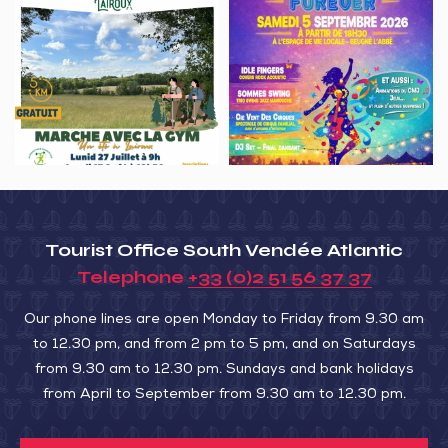
Un
Soirée,
été
Magnilais
à
Forever
Lairoux
–
Marche
avec
la
gym
Tourist Office South Vendée Atlantic
Telephone
+33 (0)2 51 56 37 37
Our phone lines are open Monday to Friday from 9.30 am
to 12.30 pm, and from 2 pm to 5 pm, and on Saturdays
from 9.30 am to 12.30 pm. Sundays and bank holidays
from April to September from 9.30 am to 12.30 pm.