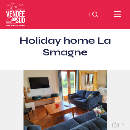
Search
Sud
Holiday home La
Vendée
Littoral
Smagne
TourismSouth
Vendée
Atlantic
7