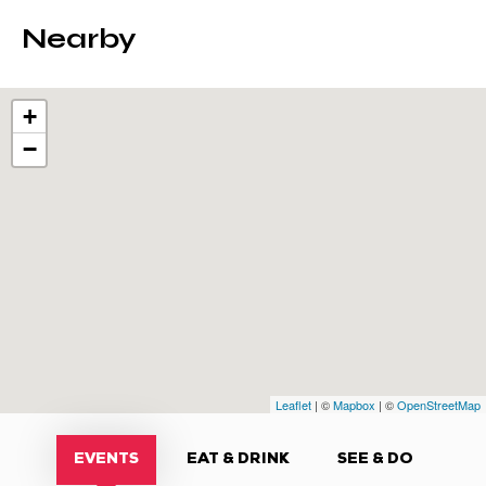
Nearby
+
−
Leaflet
| ©
Mapbox
| ©
OpenStreetMap
EVENTS
EAT & DRINK
SEE & DO