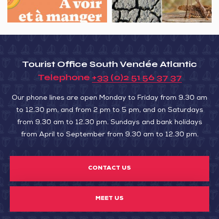
Les
réserve
coulisses
naturelle
des
Michel
vergers
Brosselin
Tourist Office South Vendée Atlantic
de
Telephone
+33 (0)2 51 56 37 37
Vendée
Our phone lines are open Monday to Friday from 9.30 am
to 12.30 pm, and from 2 pm to 5 pm, and on Saturdays
from 9.30 am to 12.30 pm. Sundays and bank holidays
from April to September from 9.30 am to 12.30 pm.
CONTACT US
MEET US