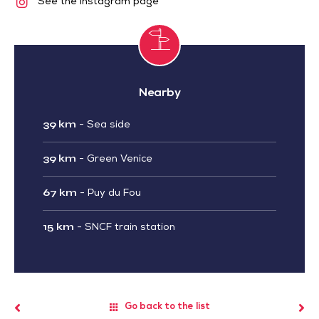
See the Instagram page
Nearby
39 km
-
Sea side
39 km
-
Green Venice
67 km
-
Puy du Fou
15 km
-
SNCF train station
Go back to the list