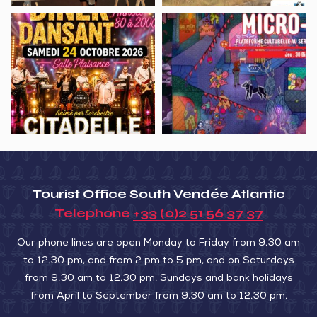
Baie
Rade
Dîner
Jeu
d’amour
dansant
vidéo,
années
30
80
Birds
à
2000
Tourist Office South Vendée Atlantic
Telephone
+33 (0)2 51 56 37 37
Our phone lines are open Monday to Friday from 9.30 am
to 12.30 pm, and from 2 pm to 5 pm, and on Saturdays
from 9.30 am to 12.30 pm. Sundays and bank holidays
from April to September from 9.30 am to 12.30 pm.