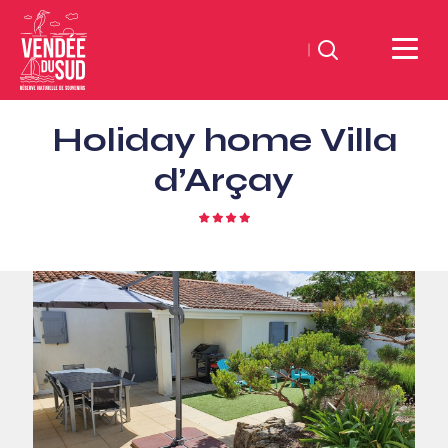
Search
Sud
Holiday home Villa
Vendée
Littoral
d’Arçay
TourismSouth
Vendée
4
star
Atlantic