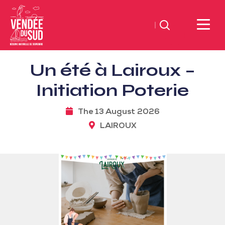
Search
Sud
Un été à Lairoux –
Vendée
Littoral
Initiation Poterie
TourismSouth
Vendée
The 13 August 2026
Atlantic
LAIROUX