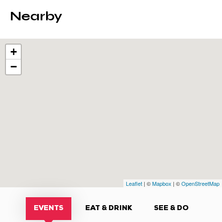
Nearby
+
−
Leaflet
| ©
Mapbox
| ©
OpenStreetMap
EVENTS
EAT & DRINK
SEE & DO