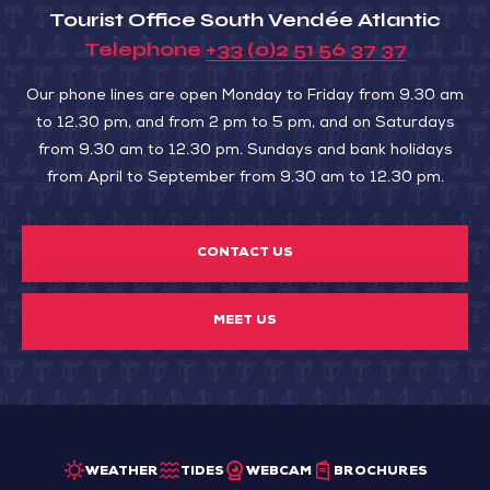
Tourist Office South Vendée Atlantic
au
Telephone
+33 (0)2 51 56 37 37
fil
du
Our phone lines are open Monday to Friday from 9.30 am
Lay
to 12.30 pm, and from 2 pm to 5 pm, and on Saturdays
from 9.30 am to 12.30 pm. Sundays and bank holidays
from April to September from 9.30 am to 12.30 pm.
CONTACT US
MEET US
WEATHER
TIDES
WEBCAM
BROCHURES