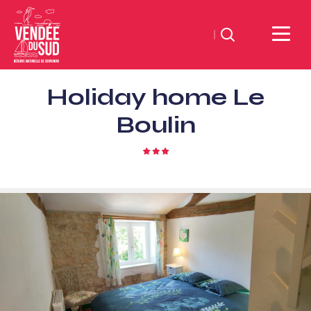
Search
Sud
Holiday home Le
Vendée
Littoral
Boulin
TourismSouth
Vendée
3
star
Atlantic