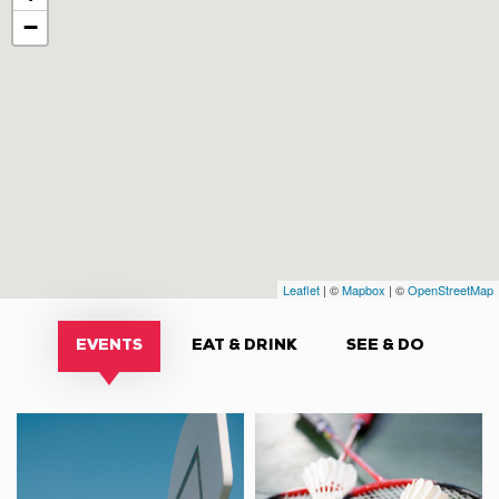
−
Leaflet
| ©
Mapbox
| ©
OpenStreetMap
EVENTS
EAT & DRINK
SEE & DO
Tournoi
Tournoi
de
de
Basketball
badminton