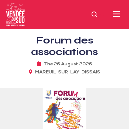
Search
Sud
Forum des
Vendée
Littoral
associations
TourismSouth
Vendée
The 26 August 2026
Atlantic
MAREUIL-SUR-LAY-DISSAIS