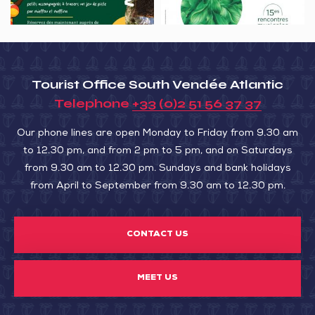
William
Christie
–
Michel
Tourist Office South Vendée Atlantic
Richard
Telephone
+33 (0)2 51 56 37 37
de
Lalande
Our phone lines are open Monday to Friday from 9.30 am
et
to 12.30 pm, and from 2 pm to 5 pm, and on Saturdays
les
from 9.30 am to 12.30 pm. Sundays and bank holidays
from April to September from 9.30 am to 12.30 pm.
demoiselles
Lalande,
la
CONTACT US
famille
en
MEET US
musique