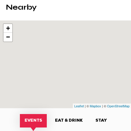
Nearby
+
−
Leaflet
| ©
Mapbox
| ©
OpenStreetMap
EVENTS
EAT & DRINK
STAY