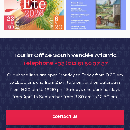
de
“A
l’été
la
clere
fontaine”
Tourist Office South Vendée Atlantic
Telephone
+33 (0)2 51 56 37 37
Our phone lines are open Monday to Friday from 9.30 am
to 12.30 pm, and from 2 pm to 5 pm, and on Saturdays
from 9.30 am to 12.30 pm. Sundays and bank holidays
from April to September from 9.30 am to 12.30 pm.
CONTACT US