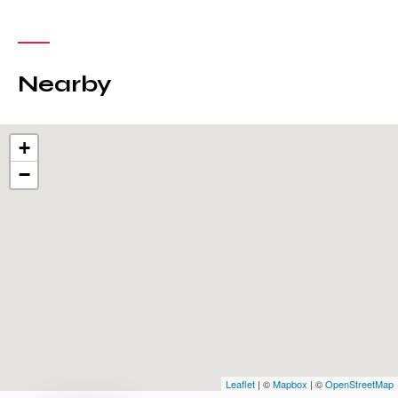
Nearby
+
−
Leaflet
| ©
Mapbox
| ©
OpenStreetMap