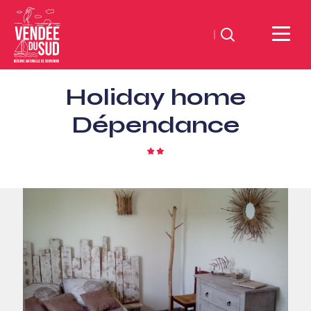
Search
Sud
Holiday home
Vendée
Littoral
Dépendance
TourismSouth
Vendée
2
star
Atlantic