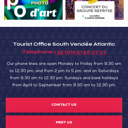
Jours
Saint-
2026
Jean-
d’Hermine
Tourist Office South Vendée Atlantic
Telephone
+33 (0)2 51 56 37 37
Our phone lines are open Monday to Friday from 9.30 am
to 12.30 pm, and from 2 pm to 5 pm, and on Saturdays
from 9.30 am to 12.30 pm. Sundays and bank holidays
from April to September from 9.30 am to 12.30 pm.
CONTACT US
MEET US