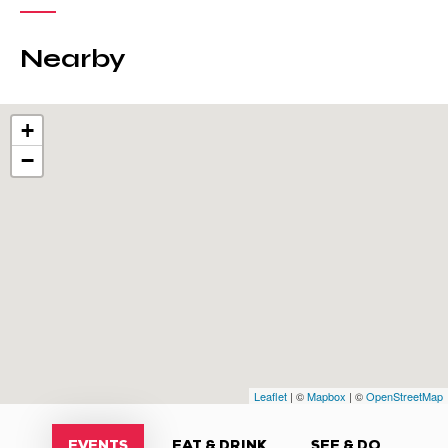
Nearby
+
−
Leaflet
| ©
Mapbox
| ©
OpenStreetMap
EVENTS
EAT & DRINK
SEE & DO